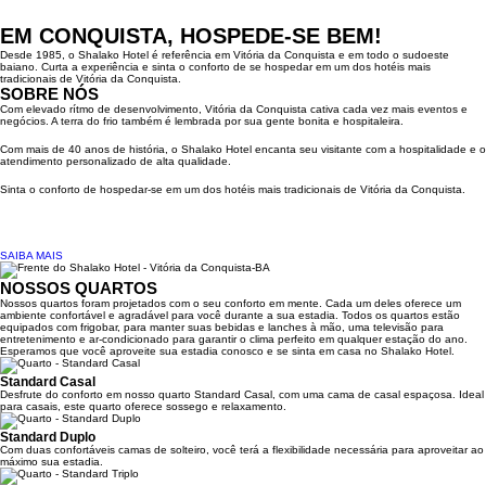
EM CONQUISTA, HOSPEDE-SE BEM!
Desde 1985, o Shalako Hotel é referência em Vitória da Conquista e em todo o sudoeste
baiano. Curta a experiência e sinta o conforto de se hospedar em um dos hotéis mais
tradicionais de Vitória da Conquista.
SOBRE NÓS
Com elevado rítmo de desenvolvimento, Vitória da Conquista cativa cada vez mais eventos e
negócios. A terra do frio também é lembrada por sua gente bonita e hospitaleira.
Com mais de 40 anos de história, o Shalako Hotel encanta seu visitante com a hospitalidade e o
atendimento personalizado de alta qualidade.
Sinta o conforto de hospedar-se em um dos hotéis mais tradicionais de Vitória da Conquista.
SAIBA MAIS
NOSSOS
QUARTOS
Nossos quartos foram projetados com o seu conforto em mente. Cada um deles oferece um
ambiente confortável e agradável para você durante a sua estadia. Todos os quartos estão
equipados com frigobar, para manter suas bebidas e lanches à mão, uma televisão para
entretenimento e ar-condicionado para garantir o clima perfeito em qualquer estação do ano.
Esperamos que você aproveite sua estadia conosco e se sinta em casa no Shalako Hotel.
Standard Casal
Desfrute do conforto em nosso quarto Standard Casal, com uma cama de casal espaçosa. Ideal
para casais, este quarto oferece sossego e relaxamento.
Standard Duplo
Com duas confortáveis camas de solteiro, você terá a flexibilidade necessária para aproveitar ao
máximo sua estadia.