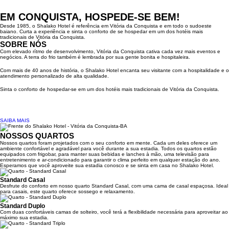
EM CONQUISTA, HOSPEDE-SE BEM!
Desde 1985, o Shalako Hotel é referência em Vitória da Conquista e em todo o sudoeste
baiano. Curta a experiência e sinta o conforto de se hospedar em um dos hotéis mais
tradicionais de Vitória da Conquista.
SOBRE NÓS
Com elevado rítmo de desenvolvimento, Vitória da Conquista cativa cada vez mais eventos e
negócios. A terra do frio também é lembrada por sua gente bonita e hospitaleira.
Com mais de 40 anos de história, o Shalako Hotel encanta seu visitante com a hospitalidade e o
atendimento personalizado de alta qualidade.
Sinta o conforto de hospedar-se em um dos hotéis mais tradicionais de Vitória da Conquista.
SAIBA MAIS
NOSSOS
QUARTOS
Nossos quartos foram projetados com o seu conforto em mente. Cada um deles oferece um
ambiente confortável e agradável para você durante a sua estadia. Todos os quartos estão
equipados com frigobar, para manter suas bebidas e lanches à mão, uma televisão para
entretenimento e ar-condicionado para garantir o clima perfeito em qualquer estação do ano.
Esperamos que você aproveite sua estadia conosco e se sinta em casa no Shalako Hotel.
Standard Casal
Desfrute do conforto em nosso quarto Standard Casal, com uma cama de casal espaçosa. Ideal
para casais, este quarto oferece sossego e relaxamento.
Standard Duplo
Com duas confortáveis camas de solteiro, você terá a flexibilidade necessária para aproveitar ao
máximo sua estadia.